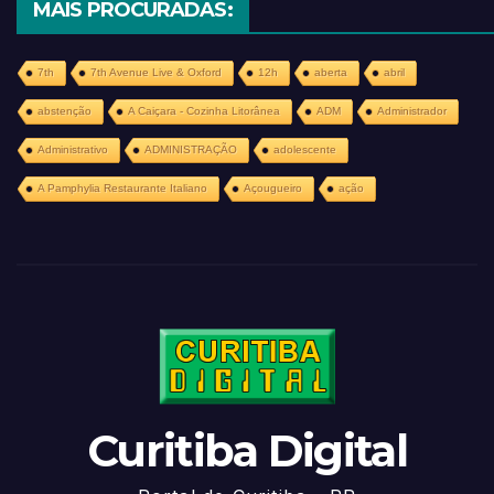
MAIS PROCURADAS:
7th
7th Avenue Live & Oxford
12h
aberta
abril
abstenção
A Caiçara - Cozinha Litorânea
ADM
Administrador
Administrativo
ADMINISTRAÇÃO
adolescente
A Pamphylia Restaurante Italiano
Açougueiro
ação
Curitiba Digital