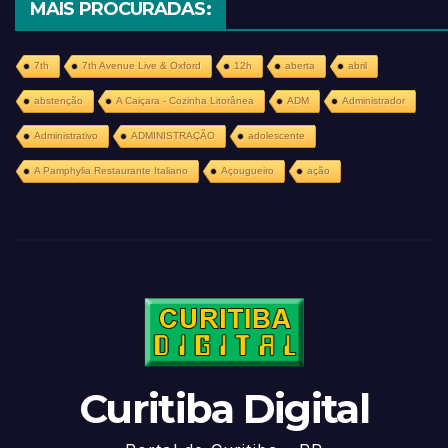
MAIS PROCURADAS:
7th
7th Avenue Live & Oxford
12h
aberta
abril
abstenção
A Caiçara - Cozinha Litorânea
ADM
Administrador
Administrativo
ADMINISTRAÇÃO
adolescente
A Pamphylia Restaurante Italiano
Açougueiro
ação
Curitiba Digital