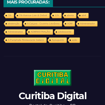
MAIS PROCURADAS:
7th
7th Avenue Live & Oxford
12h
aberta
abril
abstenção
A Caiçara - Cozinha Litorânea
ADM
Administrador
Administrativo
ADMINISTRAÇÃO
adolescente
A Pamphylia Restaurante Italiano
Açougueiro
ação
Curitiba Digital