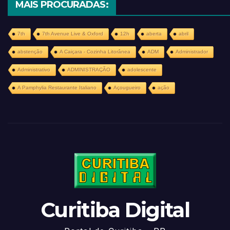
MAIS PROCURADAS:
7th
7th Avenue Live & Oxford
12h
aberta
abril
abstenção
A Caiçara - Cozinha Litorânea
ADM
Administrador
Administrativo
ADMINISTRAÇÃO
adolescente
A Pamphylia Restaurante Italiano
Açougueiro
ação
Curitiba Digital