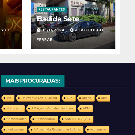
RESTAURANTES
Badida Sete
OSCO
16/11/2024
JOÃO BOSCO
FERRARI
MAIS PROCURADAS:
7th
7th Avenue Live & Oxford
12h
aberta
abril
abstenção
A Caiçara - Cozinha Litorânea
ADM
Administrador
Administrativo
ADMINISTRAÇÃO
adolescente
A Pamphylia Restaurante Italiano
Açougueiro