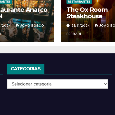
RANTES
RESTAURANTES
taurante Anarco
The Ox Room
l
Steakhouse
1/2024
JOÃO BOSCO
21/11/2024
JOÃO B
I
FERRARI
CATEGORIAS
Categorias