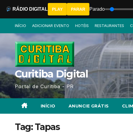
RÁDIO DIGITAL
Parado
PLAY
PARAR
Skip
INÍCIO
ADICIONAR EVENTO
HOTÉIS
RESTAURANTES
C
to
content
Curitiba Digital
Portal de Curitiba - PR
INÍCIO
ANUNCIE GRÁTIS
CLIM
Tag:
Tapas