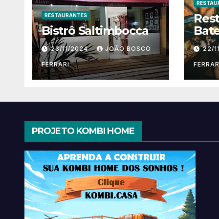
RESTAU
Res
RESTAURANTES
Bistrô Saltimbocca
Bate
23/11/2024
JOÃO BOSCO
22/1
FERRARI
FERRAR
PROJETO KOMBI HOME