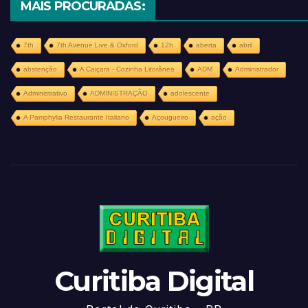
MAIS PROCURADAS:
7th
7th Avenue Live & Oxford
12h
aberta
abril
abstenção
A Caiçara - Cozinha Litorânea
ADM
Administrador
Administrativo
ADMINISTRAÇÃO
adolescente
A Pamphylia Restaurante Italiano
Açougueiro
ação
Curitiba Digital