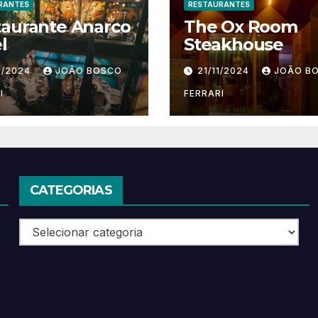
RANTES
RESTAURANTES
taurante Anarco
The Ox Room
l
Steakhouse
1/2024
JOÃO BOSCO
21/11/2024
JOÃO B
I
FERRARI
CATEGORIAS
Categorias