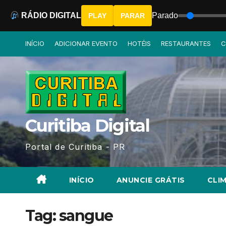
RÁDIO DIGITAL
Parado
PLAY
PARAR
Skip
INÍCIO
ADICIONAR EVENTO
HOTÉIS
RESTAURANTES
C
to
content
Curitiba Digital
Portal de Curitiba - PR
INÍCIO
ANUNCIE GRÁTIS
CLIM
Tag:
sangue