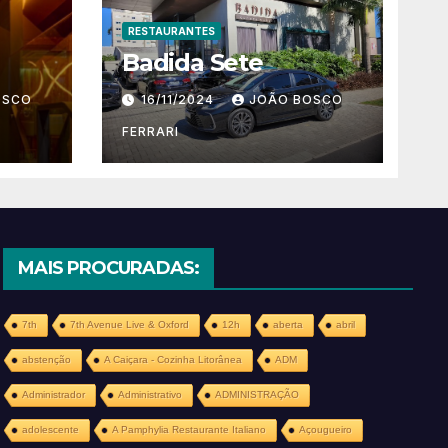
RESTAURANTES
Badida Sete
OSCO
16/11/2024
JOÃO BOSCO
FERRARI
MAIS PROCURADAS:
7th
7th Avenue Live & Oxford
12h
aberta
abril
abstenção
A Caiçara - Cozinha Litorânea
ADM
Administrador
Administrativo
ADMINISTRAÇÃO
adolescente
A Pamphylia Restaurante Italiano
Açougueiro