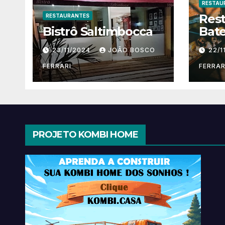
RESTAU
Res
RESTAURANTES
Bistrô Saltimbocca
Bate
23/11/2024
JOÃO BOSCO
22/1
FERRARI
FERRAR
PROJETO KOMBI HOME