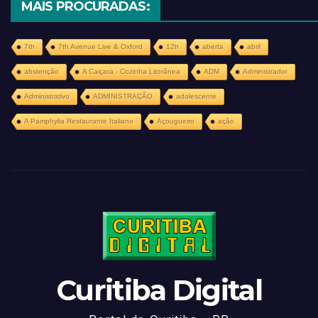
MAIS PROCURADAS:
7th
7th Avenue Live & Oxford
12h
aberta
abril
abstenção
A Caiçara - Cozinha Litorânea
ADM
Administrador
Administrativo
ADMINISTRAÇÃO
adolescente
A Pamphylia Restaurante Italiano
Açougueiro
ação
Curitiba Digital