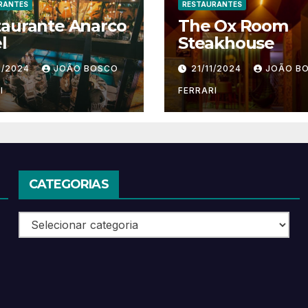
RANTES
RESTAURANTES
taurante Anarco
The Ox Room
l
Steakhouse
1/2024
JOÃO BOSCO
21/11/2024
JOÃO B
I
FERRARI
CATEGORIAS
Categorias