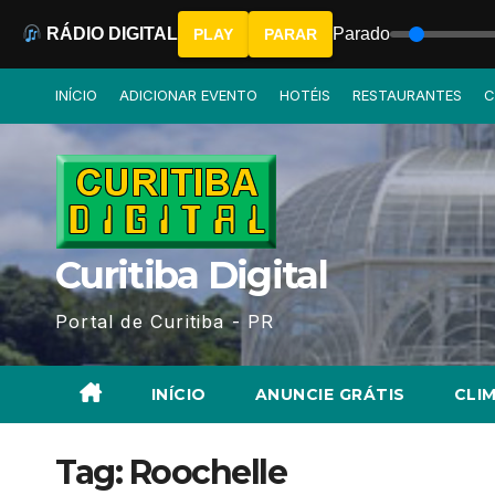
RÁDIO DIGITAL
Parado
PLAY
PARAR
Skip
INÍCIO
ADICIONAR EVENTO
HOTÉIS
RESTAURANTES
C
to
content
Curitiba Digital
Portal de Curitiba - PR
INÍCIO
ANUNCIE GRÁTIS
CLIM
Tag:
Roochelle