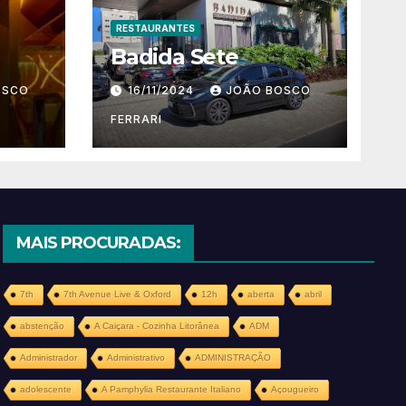
RESTAURANTES
Badida Sete
OSCO
16/11/2024
JOÃO BOSCO
FERRARI
MAIS PROCURADAS:
7th
7th Avenue Live & Oxford
12h
aberta
abril
abstenção
A Caiçara - Cozinha Litorânea
ADM
Administrador
Administrativo
ADMINISTRAÇÃO
adolescente
A Pamphylia Restaurante Italiano
Açougueiro