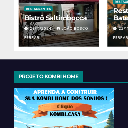
RESTAU
Res
RESTAURANTES
Bistrô Saltimbocca
Bate
23/11/2024
JOÃO BOSCO
22/1
FERRARI
FERRAR
PROJETO KOMBI HOME