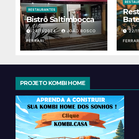
RESTAU
Res
RESTAURANTES
Bistrô Saltimbocca
Bate
23/11/2024
JOÃO BOSCO
22/1
FERRARI
FERRAR
PROJETO KOMBI HOME