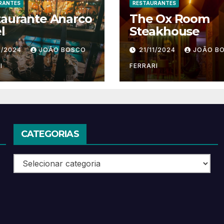
RANTES
RESTAURANTES
taurante Anarco
The Ox Room
l
Steakhouse
1/2024
JOÃO BOSCO
21/11/2024
JOÃO B
I
FERRARI
CATEGORIAS
Categorias