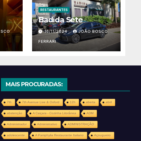
RESTAURANTES
Badida Sete
OSCO
16/11/2024
JOÃO BOSCO
FERRARI
MAIS PROCURADAS:
7th
7th Avenue Live & Oxford
12h
aberta
abril
abstenção
A Caiçara - Cozinha Litorânea
ADM
Administrador
Administrativo
ADMINISTRAÇÃO
adolescente
A Pamphylia Restaurante Italiano
Açougueiro