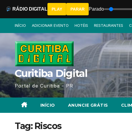
RÁDIO DIGITAL
Parado
PLAY
PARAR
Skip
INÍCIO
ADICIONAR EVENTO
HOTÉIS
RESTAURANTES
C
to
content
Curitiba Digital
Portal de Curitiba - PR
INÍCIO
ANUNCIE GRÁTIS
CLIM
Tag:
Riscos