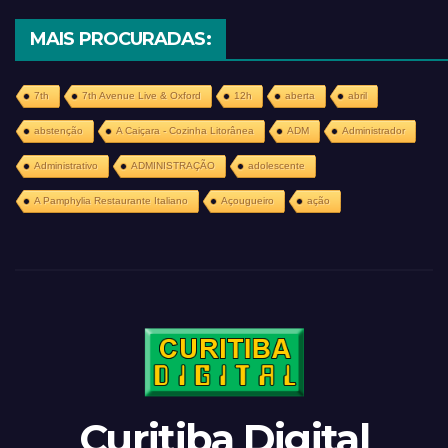
MAIS PROCURADAS:
7th
7th Avenue Live & Oxford
12h
aberta
abril
abstenção
A Caiçara - Cozinha Litorânea
ADM
Administrador
Administrativo
ADMINISTRAÇÃO
adolescente
A Pamphylia Restaurante Italiano
Açougueiro
ação
Curitiba Digital