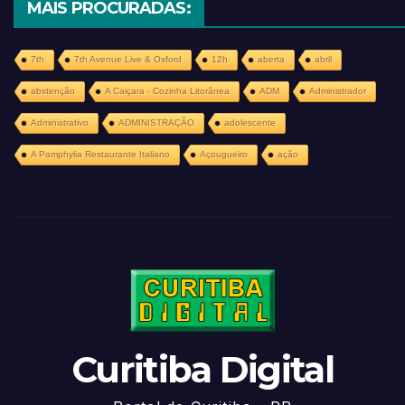
MAIS PROCURADAS:
7th
7th Avenue Live & Oxford
12h
aberta
abril
abstenção
A Caiçara - Cozinha Litorânea
ADM
Administrador
Administrativo
ADMINISTRAÇÃO
adolescente
A Pamphylia Restaurante Italiano
Açougueiro
ação
Curitiba Digital