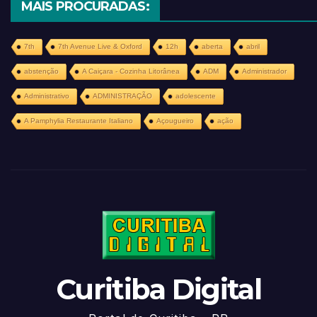
MAIS PROCURADAS:
7th
7th Avenue Live & Oxford
12h
aberta
abril
abstenção
A Caiçara - Cozinha Litorânea
ADM
Administrador
Administrativo
ADMINISTRAÇÃO
adolescente
A Pamphylia Restaurante Italiano
Açougueiro
ação
Curitiba Digital