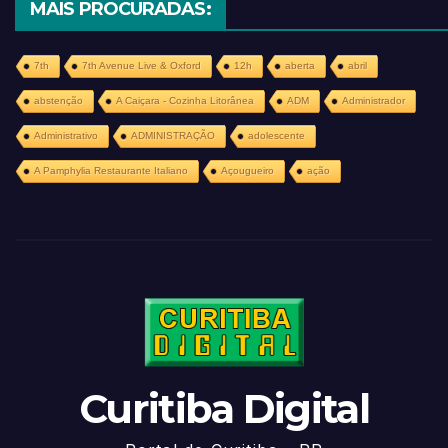
MAIS PROCURADAS:
7th
7th Avenue Live & Oxford
12h
aberta
abril
abstenção
A Caiçara - Cozinha Litorânea
ADM
Administrador
Administrativo
ADMINISTRAÇÃO
adolescente
A Pamphylia Restaurante Italiano
Açougueiro
ação
Curitiba Digital