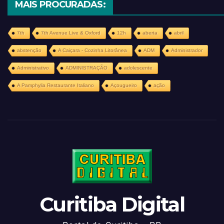
MAIS PROCURADAS:
7th
7th Avenue Live & Oxford
12h
aberta
abril
abstenção
A Caiçara - Cozinha Litorânea
ADM
Administrador
Administrativo
ADMINISTRAÇÃO
adolescente
A Pamphylia Restaurante Italiano
Açougueiro
ação
Curitiba Digital