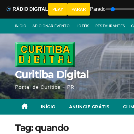
RÁDIO DIGITAL
Parado
PLAY
PARAR
Skip
INÍCIO
ADICIONAR EVENTO
HOTÉIS
RESTAURANTES
C
to
content
Curitiba Digital
Portal de Curitiba - PR
INÍCIO
ANUNCIE GRÁTIS
CLIM
Tag:
quando