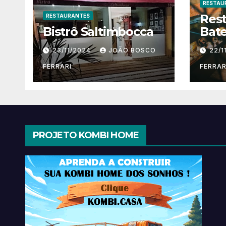
RESTAU
Res
RESTAURANTES
Bistrô Saltimbocca
Bate
23/11/2024
JOÃO BOSCO
22/1
FERRARI
FERRAR
PROJETO KOMBI HOME