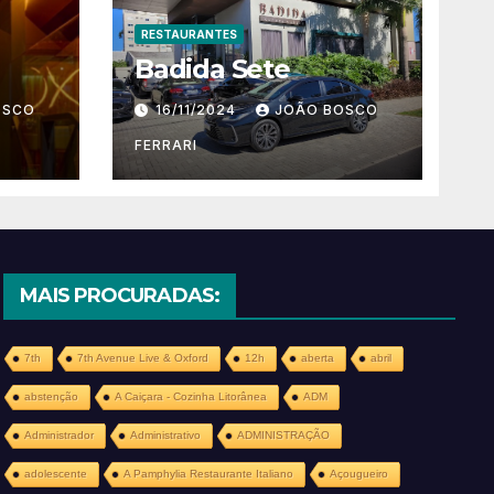
RESTAURANTES
Badida Sete
OSCO
16/11/2024
JOÃO BOSCO
FERRARI
MAIS PROCURADAS:
7th
7th Avenue Live & Oxford
12h
aberta
abril
abstenção
A Caiçara - Cozinha Litorânea
ADM
Administrador
Administrativo
ADMINISTRAÇÃO
adolescente
A Pamphylia Restaurante Italiano
Açougueiro