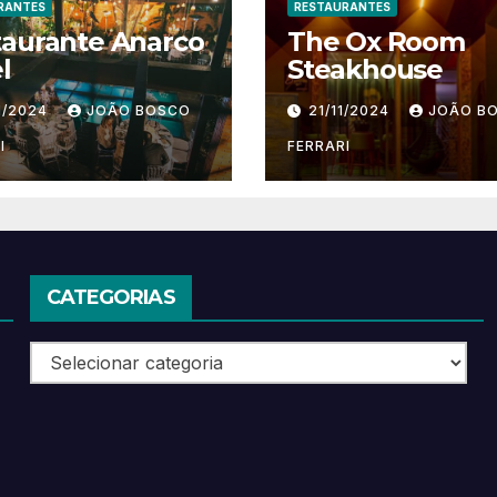
RANTES
RESTAURANTES
taurante Anarco
The Ox Room
l
Steakhouse
1/2024
JOÃO BOSCO
21/11/2024
JOÃO B
I
FERRARI
CATEGORIAS
Categorias