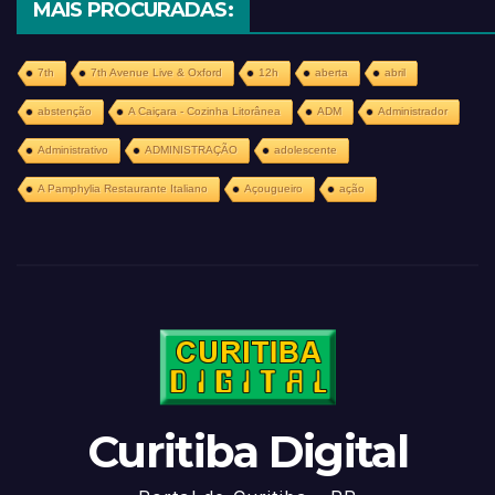
MAIS PROCURADAS:
7th
7th Avenue Live & Oxford
12h
aberta
abril
abstenção
A Caiçara - Cozinha Litorânea
ADM
Administrador
Administrativo
ADMINISTRAÇÃO
adolescente
A Pamphylia Restaurante Italiano
Açougueiro
ação
Curitiba Digital