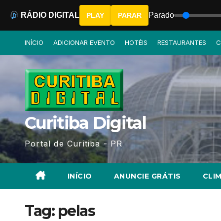
RÁDIO DIGITAL
Parado
PLAY
PARAR
Skip
INÍCIO
ADICIONAR EVENTO
HOTÉIS
RESTAURANTES
C
to
content
Curitiba Digital
Portal de Curitiba - PR
INÍCIO
ANUNCIE GRÁTIS
CLIM
Tag:
pelas