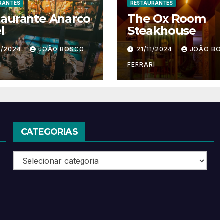
RANTES
RESTAURANTES
taurante Anarco
The Ox Room
l
Steakhouse
1/2024
JOÃO BOSCO
21/11/2024
JOÃO B
I
FERRARI
CATEGORIAS
Categorias