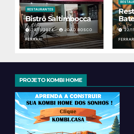
RESTAU
Res
RESTAURANTES
Bistrô Saltimbocca
Bate
23/11/2024
JOÃO BOSCO
22/1
FERRARI
FERRAR
PROJETO KOMBI HOME