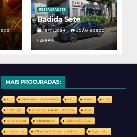
RESTAURANTES
Badida Sete
OSCO
16/11/2024
JOÃO BOSCO
FERRARI
MAIS PROCURADAS:
7th
7th Avenue Live & Oxford
12h
aberta
abril
abstenção
A Caiçara - Cozinha Litorânea
ADM
Administrador
Administrativo
ADMINISTRAÇÃO
adolescente
A Pamphylia Restaurante Italiano
Açougueiro