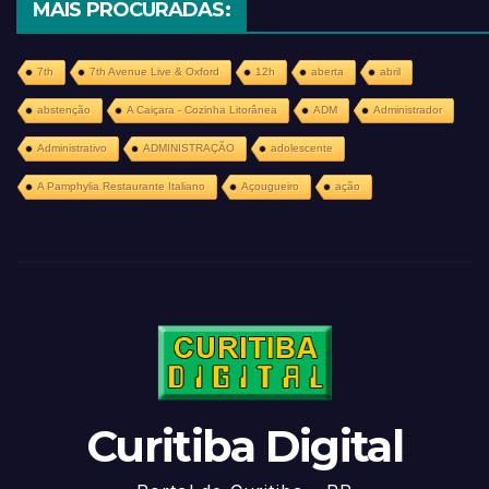
MAIS PROCURADAS:
7th
7th Avenue Live & Oxford
12h
aberta
abril
abstenção
A Caiçara - Cozinha Litorânea
ADM
Administrador
Administrativo
ADMINISTRAÇÃO
adolescente
A Pamphylia Restaurante Italiano
Açougueiro
ação
Curitiba Digital