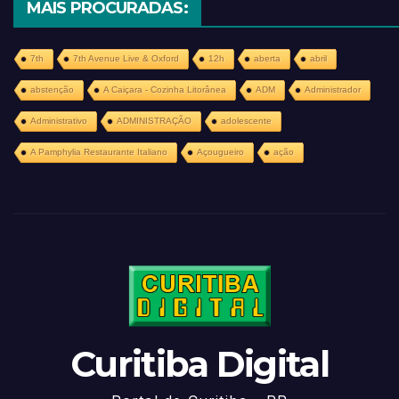
MAIS PROCURADAS:
7th
7th Avenue Live & Oxford
12h
aberta
abril
abstenção
A Caiçara - Cozinha Litorânea
ADM
Administrador
Administrativo
ADMINISTRAÇÃO
adolescente
A Pamphylia Restaurante Italiano
Açougueiro
ação
Curitiba Digital