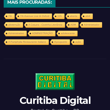
MAIS PROCURADAS:
7th
7th Avenue Live & Oxford
12h
aberta
abril
abstenção
A Caiçara - Cozinha Litorânea
ADM
Administrador
Administrativo
ADMINISTRAÇÃO
adolescente
A Pamphylia Restaurante Italiano
Açougueiro
ação
Curitiba Digital