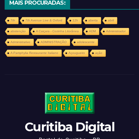
MAIS PROCURADAS:
7th
7th Avenue Live & Oxford
12h
aberta
abril
abstenção
A Caiçara - Cozinha Litorânea
ADM
Administrador
Administrativo
ADMINISTRAÇÃO
adolescente
A Pamphylia Restaurante Italiano
Açougueiro
ação
Curitiba Digital