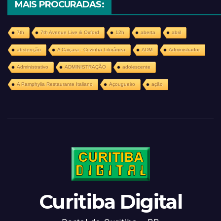
MAIS PROCURADAS:
7th
7th Avenue Live & Oxford
12h
aberta
abril
abstenção
A Caiçara - Cozinha Litorânea
ADM
Administrador
Administrativo
ADMINISTRAÇÃO
adolescente
A Pamphylia Restaurante Italiano
Açougueiro
ação
Curitiba Digital