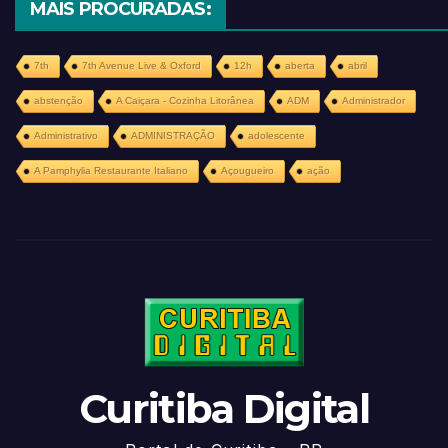
MAIS PROCURADAS:
7th
7th Avenue Live & Oxford
12h
aberta
abril
abstenção
A Caiçara - Cozinha Litorânea
ADM
Administrador
Administrativo
ADMINISTRAÇÃO
adolescente
A Pamphylia Restaurante Italiano
Açougueiro
ação
Curitiba Digital