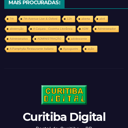
MAIS PROCURADAS:
7th
7th Avenue Live & Oxford
12h
aberta
abril
abstenção
A Caiçara - Cozinha Litorânea
ADM
Administrador
Administrativo
ADMINISTRAÇÃO
adolescente
A Pamphylia Restaurante Italiano
Açougueiro
ação
Curitiba Digital