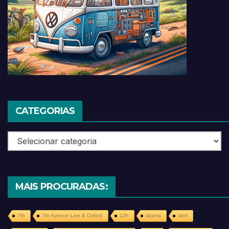
CATEGORIAS
Categorias
MAIS PROCURADAS:
7th
7th Avenue Live & Oxford
12h
aberta
abril