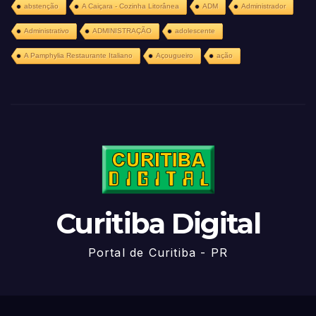
abstenção
A Caiçara - Cozinha Litorânea
ADM
Administrador
Administrativo
ADMINISTRAÇÃO
adolescente
A Pamphylia Restaurante Italiano
Açougueiro
ação
Curitiba Digital
Portal de Curitiba - PR