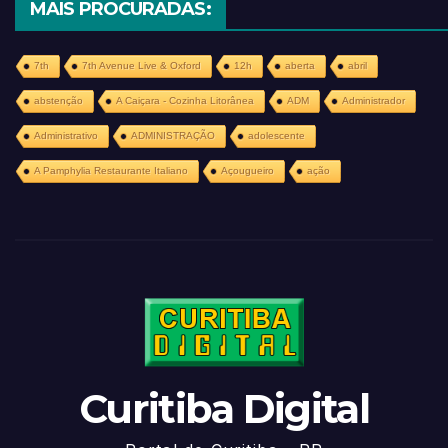
MAIS PROCURADAS:
7th
7th Avenue Live & Oxford
12h
aberta
abril
abstenção
A Caiçara - Cozinha Litorânea
ADM
Administrador
Administrativo
ADMINISTRAÇÃO
adolescente
A Pamphylia Restaurante Italiano
Açougueiro
ação
Curitiba Digital