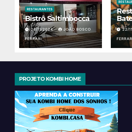
RESTAU
Res
RESTAURANTES
Bistrô Saltimbocca
Bate
23/11/2024
JOÃO BOSCO
22/1
FERRARI
FERRAR
PROJETO KOMBI HOME