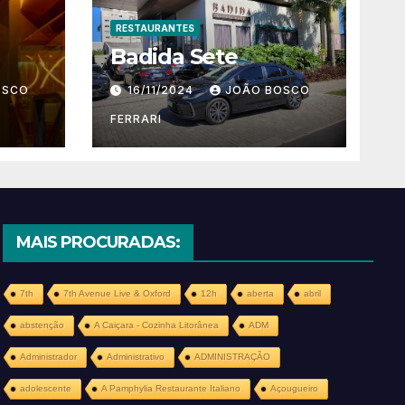
RESTAURANTES
Badida Sete
OSCO
16/11/2024
JOÃO BOSCO
FERRARI
MAIS PROCURADAS:
7th
7th Avenue Live & Oxford
12h
aberta
abril
abstenção
A Caiçara - Cozinha Litorânea
ADM
Administrador
Administrativo
ADMINISTRAÇÃO
adolescente
A Pamphylia Restaurante Italiano
Açougueiro