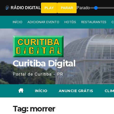
RÁDIO DIGITAL
Parado
PLAY
PARAR
Skip
INÍCIO
ADICIONAR EVENTO
HOTÉIS
RESTAURANTES
C
to
content
Curitiba Digital
Portal de Curitiba - PR
INÍCIO
ANUNCIE GRÁTIS
CLIM
Tag:
morrer