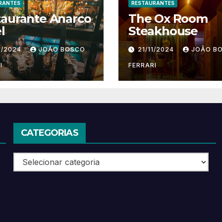
RANTES
RESTAURANTES
taurante Anarco
The Ox Room
l
Steakhouse
1/2024
JOÃO BOSCO
21/11/2024
JOÃO B
I
FERRARI
CATEGORIAS
Categorias