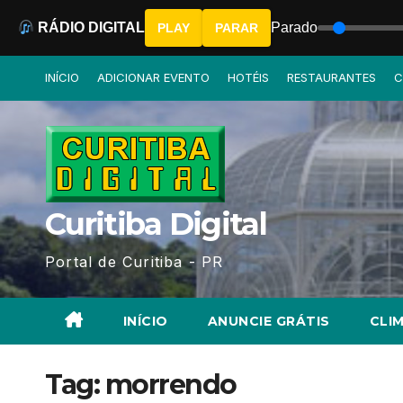
RÁDIO DIGITAL
Parado
PLAY
PARAR
Skip
INÍCIO
ADICIONAR EVENTO
HOTÉIS
RESTAURANTES
C
to
content
Curitiba Digital
Portal de Curitiba - PR
INÍCIO
ANUNCIE GRÁTIS
CLIM
Tag:
morrendo