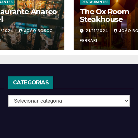
RANTES
RESTAURANTES
taurante Anarco
The Ox Room
l
Steakhouse
1/2024
JOÃO BOSCO
21/11/2024
JOÃO B
I
FERRARI
CATEGORIAS
Categorias