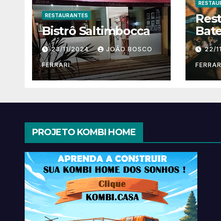
RESTAU
Res
RESTAURANTES
Bistrô Saltimbocca
Bate
23/11/2024
JOÃO BOSCO
22/1
FERRARI
FERRAR
PROJETO KOMBI HOME