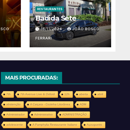
RESTAURANTES
Badida Sete
OSCO
16/11/2024
JOÃO BOSCO
FERRARI
MAIS PROCURADAS:
7th
7th Avenue Live & Oxford
12h
aberta
abril
abstenção
A Caiçara - Cozinha Litorânea
ADM
Administrador
Administrativo
ADMINISTRAÇÃO
adolescente
A Pamphylia Restaurante Italiano
Açougueiro