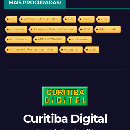
MAIS PROCURADAS:
7th
7th Avenue Live & Oxford
12h
aberta
abril
abstenção
A Caiçara - Cozinha Litorânea
ADM
Administrador
Administrativo
ADMINISTRAÇÃO
adolescente
A Pamphylia Restaurante Italiano
Açougueiro
ação
Curitiba Digital