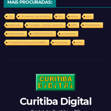
MAIS PROCURADAS:
7th
7th Avenue Live & Oxford
12h
aberta
abril
abstenção
A Caiçara - Cozinha Litorânea
ADM
Administrador
Administrativo
ADMINISTRAÇÃO
adolescente
A Pamphylia Restaurante Italiano
Açougueiro
ação
Curitiba Digital