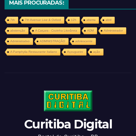
MAIS PROCURADAS:
7th
7th Avenue Live & Oxford
12h
aberta
abril
abstenção
A Caiçara - Cozinha Litorânea
ADM
Administrador
Administrativo
ADMINISTRAÇÃO
adolescente
A Pamphylia Restaurante Italiano
Açougueiro
ação
Curitiba Digital