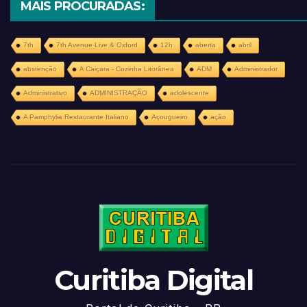
MAIS PROCURADAS:
7th
7th Avenue Live & Oxford
12h
aberta
abril
abstenção
A Caiçara - Cozinha Litorânea
ADM
Administrador
Administrativo
ADMINISTRAÇÃO
adolescente
A Pamphylia Restaurante Italiano
Açougueiro
ação
Curitiba Digital