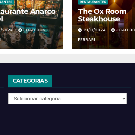
RANTES
RESTAURANTES
taurante Anarco
The Ox Room
l
Steakhouse
1/2024
JOÃO BOSCO
21/11/2024
JOÃO B
I
FERRARI
CATEGORIAS
Categorias