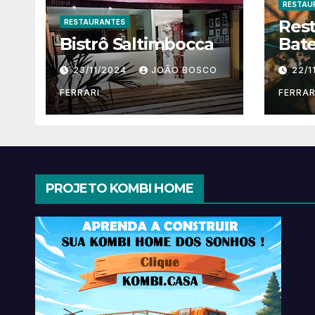
RESTAU
Res
RESTAURANTES
Bistrô Saltimbocca
Bate
23/11/2024
JOÃO BOSCO
22/1
FERRARI
FERRAR
PROJETO KOMBI HOME