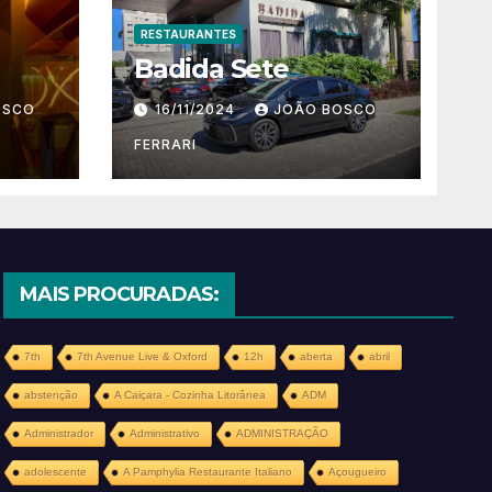
RESTAURANTES
Badida Sete
OSCO
16/11/2024
JOÃO BOSCO
FERRARI
MAIS PROCURADAS:
7th
7th Avenue Live & Oxford
12h
aberta
abril
abstenção
A Caiçara - Cozinha Litorânea
ADM
Administrador
Administrativo
ADMINISTRAÇÃO
adolescente
A Pamphylia Restaurante Italiano
Açougueiro