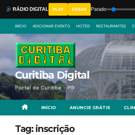
RÁDIO DIGITAL
Parado
PLAY
PARAR
Skip
INÍCIO
ADICIONAR EVENTO
HOTÉIS
RESTAURANTES
C
to
content
Curitiba Digital
Portal de Curitiba - PR
INÍCIO
ANUNCIE GRÁTIS
CLIM
Tag:
inscrição