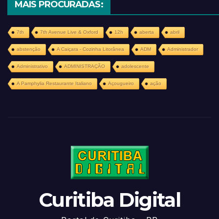
MAIS PROCURADAS:
7th
7th Avenue Live & Oxford
12h
aberta
abril
abstenção
A Caiçara - Cozinha Litorânea
ADM
Administrador
Administrativo
ADMINISTRAÇÃO
adolescente
A Pamphylia Restaurante Italiano
Açougueiro
ação
Curitiba Digital