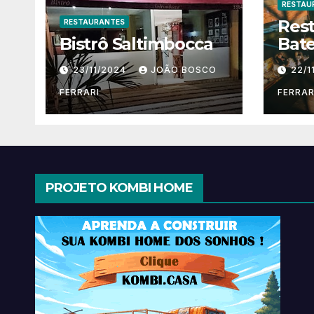
RESTAU
Res
RESTAURANTES
Bistrô Saltimbocca
Bate
23/11/2024
JOÃO BOSCO
22/1
FERRARI
FERRAR
PROJETO KOMBI HOME