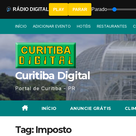
RÁDIO DIGITAL
Parado
PLAY
PARAR
Skip
INÍCIO
ADICIONAR EVENTO
HOTÉIS
RESTAURANTES
C
to
content
Curitiba Digital
Portal de Curitiba - PR
INÍCIO
ANUNCIE GRÁTIS
CLIM
Tag:
Imposto