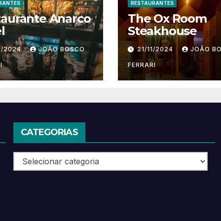
RANTES
RESTAURANTES
taurante Anarco
The Ox Room
l
Steakhouse
1/2024
JOÃO BOSCO
21/11/2024
JOÃO B
I
FERRARI
CATEGORIAS
Categorias