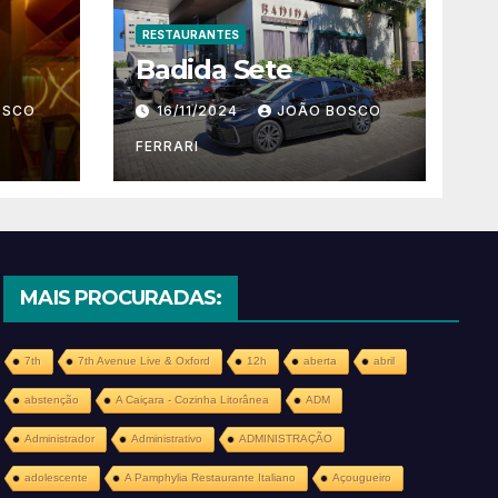
RESTAURANTES
Badida Sete
OSCO
16/11/2024
JOÃO BOSCO
FERRARI
MAIS PROCURADAS:
7th
7th Avenue Live & Oxford
12h
aberta
abril
abstenção
A Caiçara - Cozinha Litorânea
ADM
Administrador
Administrativo
ADMINISTRAÇÃO
adolescente
A Pamphylia Restaurante Italiano
Açougueiro