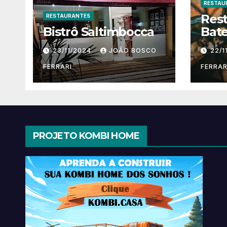
RESTAU
Res
RESTAURANTES
Bistrô Saltimbocca
Bate
23/11/2024
JOÃO BOSCO
22/1
FERRARI
FERRAR
PROJETO KOMBI HOME