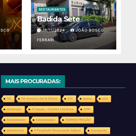
RESTAURANTES
Badida Sete
OSCO
16/11/2024
JOÃO BOSCO
FERRARI
MAIS PROCURADAS:
7th
7th Avenue Live & Oxford
12h
aberta
abril
abstenção
A Caiçara - Cozinha Litorânea
ADM
Administrador
Administrativo
ADMINISTRAÇÃO
adolescente
A Pamphylia Restaurante Italiano
Açougueiro