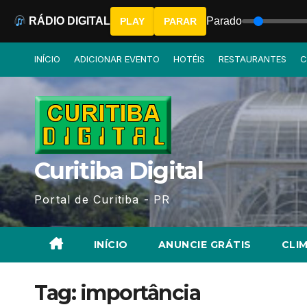
RÁDIO DIGITAL
Parado
PLAY
PARAR
Skip
INÍCIO
ADICIONAR EVENTO
HOTÉIS
RESTAURANTES
C
to
content
Curitiba Digital
Portal de Curitiba - PR
INÍCIO
ANUNCIE GRÁTIS
CLIM
Tag:
importância