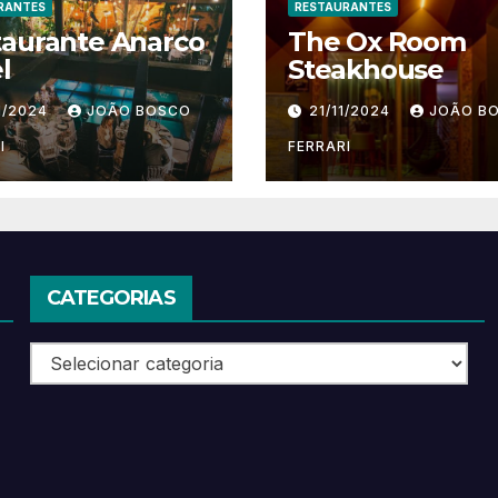
RANTES
RESTAURANTES
taurante Anarco
The Ox Room
l
Steakhouse
1/2024
JOÃO BOSCO
21/11/2024
JOÃO B
I
FERRARI
CATEGORIAS
Categorias