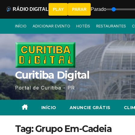
RÁDIO DIGITAL
Parado
PLAY
PARAR
Skip
INÍCIO
ADICIONAR EVENTO
HOTÉIS
RESTAURANTES
C
to
content
Curitiba Digital
Portal de Curitiba - PR
INÍCIO
ANUNCIE GRÁTIS
CLIM
Tag:
Grupo Em-Cadeia