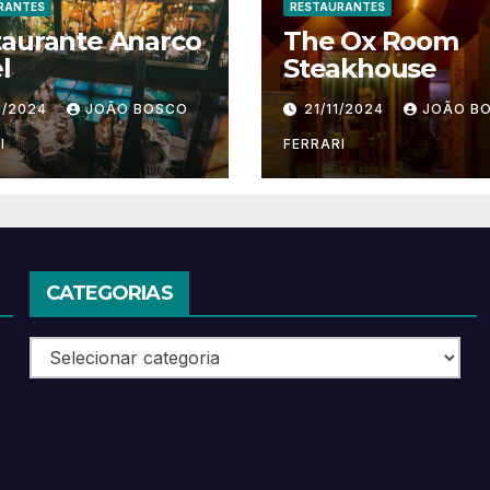
RANTES
RESTAURANTES
taurante Anarco
The Ox Room
l
Steakhouse
1/2024
JOÃO BOSCO
21/11/2024
JOÃO B
I
FERRARI
CATEGORIAS
Categorias