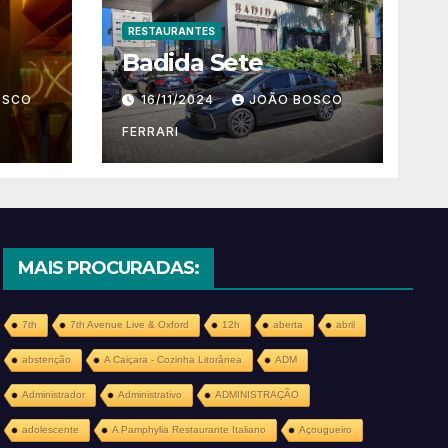
RESTAURANTES
Badida Sete
OSCO
16/11/2024
JOÃO BOSCO
FERRARI
MAIS PROCURADAS:
7th
7th Avenue Live & Oxford
12h
aberta
abril
abstenção
A Caiçara - Cozinha Litorânea
ADM
Administrador
Administrativo
ADMINISTRAÇÃO
adolescente
A Pamphylia Restaurante Italiano
Açougueiro