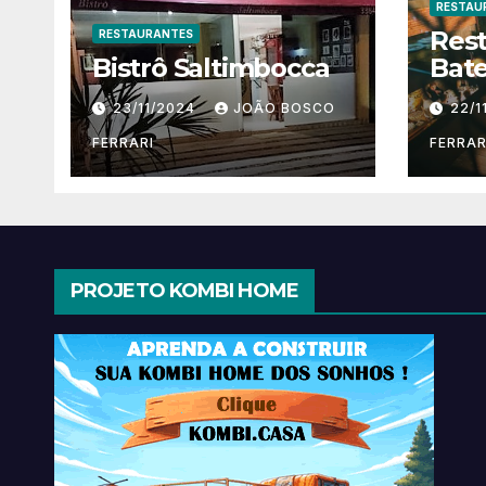
RESTAU
Res
RESTAURANTES
Bistrô Saltimbocca
Bate
23/11/2024
JOÃO BOSCO
22/1
FERRARI
FERRAR
PROJETO KOMBI HOME