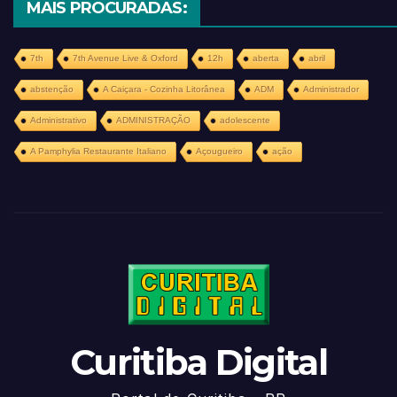
MAIS PROCURADAS:
7th
7th Avenue Live & Oxford
12h
aberta
abril
abstenção
A Caiçara - Cozinha Litorânea
ADM
Administrador
Administrativo
ADMINISTRAÇÃO
adolescente
A Pamphylia Restaurante Italiano
Açougueiro
ação
Curitiba Digital