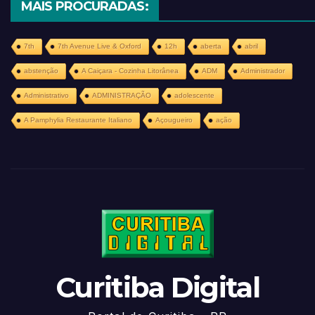
MAIS PROCURADAS:
7th
7th Avenue Live & Oxford
12h
aberta
abril
abstenção
A Caiçara - Cozinha Litorânea
ADM
Administrador
Administrativo
ADMINISTRAÇÃO
adolescente
A Pamphylia Restaurante Italiano
Açougueiro
ação
Curitiba Digital