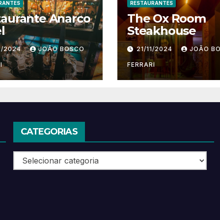
RANTES
RESTAURANTES
taurante Anarco
The Ox Room
l
Steakhouse
1/2024
JOÃO BOSCO
21/11/2024
JOÃO B
I
FERRARI
CATEGORIAS
Categorias