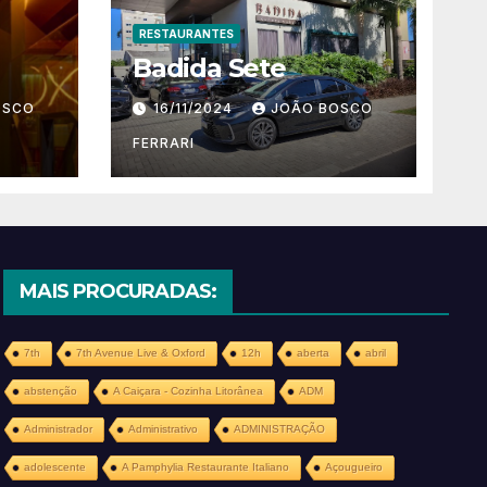
RESTAURANTES
Badida Sete
OSCO
16/11/2024
JOÃO BOSCO
FERRARI
MAIS PROCURADAS:
7th
7th Avenue Live & Oxford
12h
aberta
abril
abstenção
A Caiçara - Cozinha Litorânea
ADM
Administrador
Administrativo
ADMINISTRAÇÃO
adolescente
A Pamphylia Restaurante Italiano
Açougueiro