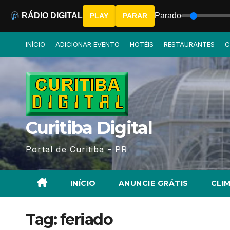
RÁDIO DIGITAL
Parado
PLAY
PARAR
Skip
INÍCIO
ADICIONAR EVENTO
HOTÉIS
RESTAURANTES
C
to
content
Curitiba Digital
Portal de Curitiba - PR
INÍCIO
ANUNCIE GRÁTIS
CLIM
Tag:
feriado