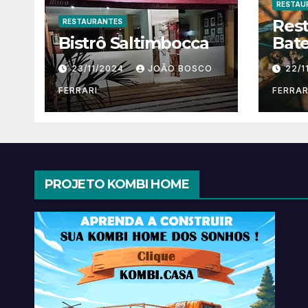
RESTAU
Res
RESTAURANTES
Bistrô Saltimbocca
Bate
23/11/2024
JOÃO BOSCO
22/1
FERRARI
FERRAR
PROJETO KOMBI HOME