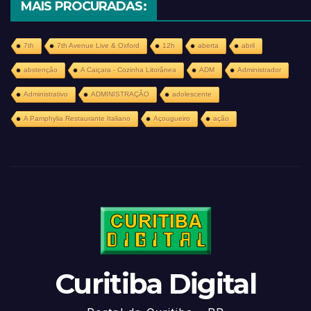
MAIS PROCURADAS:
7th
7th Avenue Live & Oxford
12h
aberta
abril
abstenção
A Caiçara - Cozinha Litorânea
ADM
Administrador
Administrativo
ADMINISTRAÇÃO
adolescente
A Pamphylia Restaurante Italiano
Açougueiro
ação
Curitiba Digital