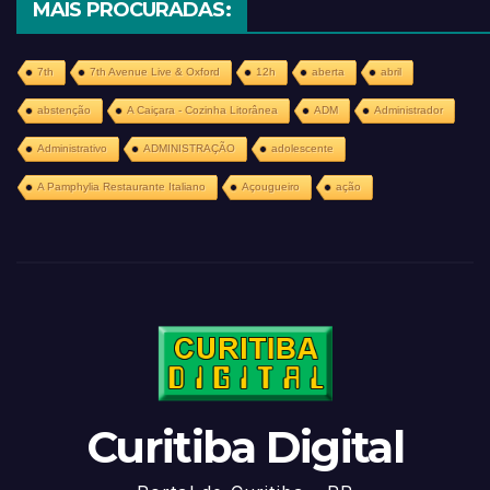
MAIS PROCURADAS:
7th
7th Avenue Live & Oxford
12h
aberta
abril
abstenção
A Caiçara - Cozinha Litorânea
ADM
Administrador
Administrativo
ADMINISTRAÇÃO
adolescente
A Pamphylia Restaurante Italiano
Açougueiro
ação
Curitiba Digital