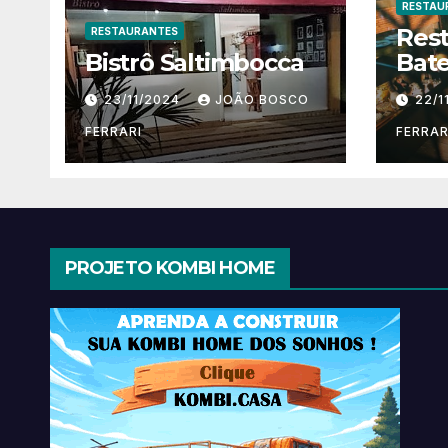
RESTAU
Res
RESTAURANTES
Bistrô Saltimbocca
Bate
23/11/2024
JOÃO BOSCO
22/1
FERRARI
FERRAR
PROJETO KOMBI HOME