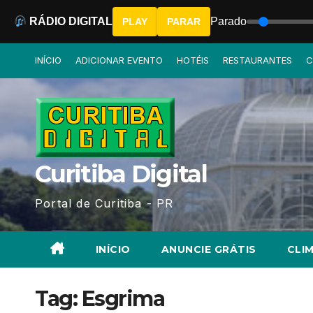
RÁDIO DIGITAL
Parado
PLAY
PARAR
Skip
INÍCIO
ADICIONAR EVENTO
HOTÉIS
RESTAURANTES
C
to
content
Curitiba Digital
Portal de Curitiba - PR
INÍCIO
ANUNCIE GRÁTIS
CLIM
Tag:
Esgrima