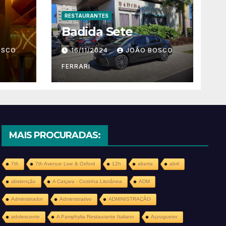
RESTAURANTES
Badida Sete
OSCO
16/11/2024
JOÃO BOSCO
FERRARI
MAIS PROCURADAS:
7th
7th Avenue Live & Oxford
12h
aberta
abril
abstenção
A Caiçara - Cozinha Litorânea
ADM
Administrador
Administrativo
ADMINISTRAÇÃO
adolescente
A Pamphylia Restaurante Italiano
Açougueiro