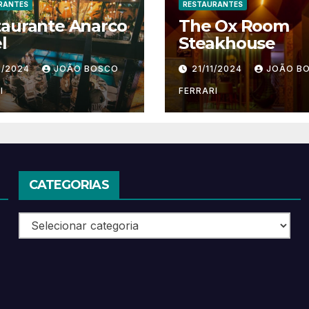
RANTES
RESTAURANTES
taurante Anarco
The Ox Room
l
Steakhouse
1/2024
JOÃO BOSCO
21/11/2024
JOÃO B
I
FERRARI
CATEGORIAS
Categorias