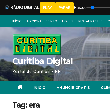
RÁDIO DIGITAL
Parado
PLAY
PARAR
Skip
INÍCIO
ADICIONAR EVENTO
HOTÉIS
RESTAURANTES
C
to
content
Curitiba Digital
Portal de Curitiba - PR
INÍCIO
ANUNCIE GRÁTIS
CLIM
Tag:
era