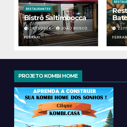
RESTAU
Res
RESTAURANTES
Bistrô Saltimbocca
Bate
23/11/2024
JOÃO BOSCO
22/1
FERRARI
FERRAR
PROJETO KOMBI HOME