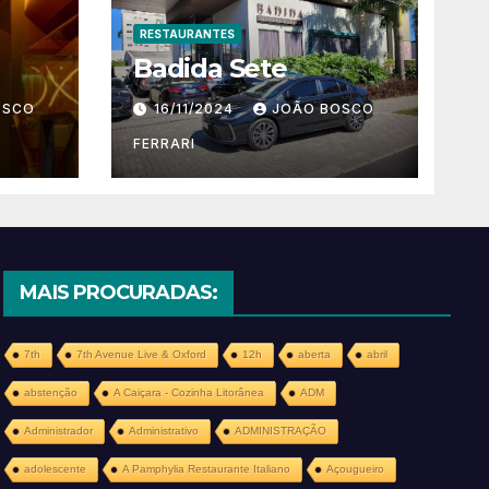
RESTAURANTES
Badida Sete
OSCO
16/11/2024
JOÃO BOSCO
FERRARI
MAIS PROCURADAS:
7th
7th Avenue Live & Oxford
12h
aberta
abril
abstenção
A Caiçara - Cozinha Litorânea
ADM
Administrador
Administrativo
ADMINISTRAÇÃO
adolescente
A Pamphylia Restaurante Italiano
Açougueiro