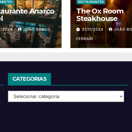
RANTES
RESTAURANTES
taurante Anarco
The Ox Room
l
Steakhouse
1/2024
JOÃO BOSCO
21/11/2024
JOÃO B
I
FERRARI
CATEGORIAS
Categorias