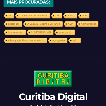
MAIS PROCURADAS:
7th
7th Avenue Live & Oxford
12h
aberta
abril
abstenção
A Caiçara - Cozinha Litorânea
ADM
Administrador
Administrativo
ADMINISTRAÇÃO
adolescente
A Pamphylia Restaurante Italiano
Açougueiro
ação
Curitiba Digital