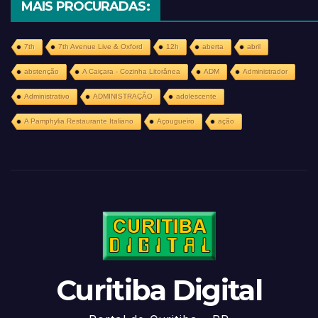
MAIS PROCURADAS:
7th
7th Avenue Live & Oxford
12h
aberta
abril
abstenção
A Caiçara - Cozinha Litorânea
ADM
Administrador
Administrativo
ADMINISTRAÇÃO
adolescente
A Pamphylia Restaurante Italiano
Açougueiro
ação
Curitiba Digital