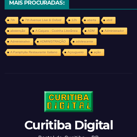
MAIS PROCURADAS:
7th
7th Avenue Live & Oxford
12h
aberta
abril
abstenção
A Caiçara - Cozinha Litorânea
ADM
Administrador
Administrativo
ADMINISTRAÇÃO
adolescente
A Pamphylia Restaurante Italiano
Açougueiro
ação
Curitiba Digital