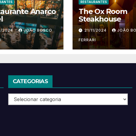
RANTES
RESTAURANTES
taurante Anarco
The Ox Room
l
Steakhouse
1/2024
JOÃO BOSCO
21/11/2024
JOÃO B
I
FERRARI
CATEGORIAS
Categorias