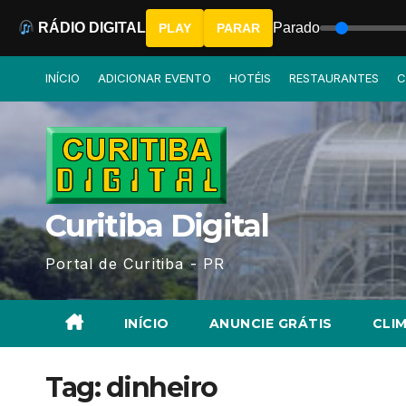
RÁDIO DIGITAL
Parado
PLAY
PARAR
Skip
INÍCIO
ADICIONAR EVENTO
HOTÉIS
RESTAURANTES
C
to
content
Curitiba Digital
Portal de Curitiba - PR
INÍCIO
ANUNCIE GRÁTIS
CLIM
Tag:
dinheiro