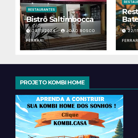
RESTAU
Res
RESTAURANTES
Bistrô Saltimbocca
Bate
23/11/2024
JOÃO BOSCO
22/1
FERRARI
FERRAR
PROJETO KOMBI HOME