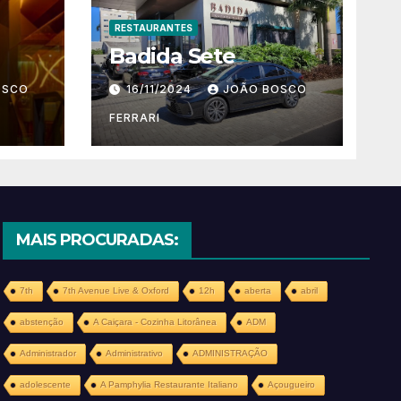
RESTAURANTES
Badida Sete
OSCO
16/11/2024
JOÃO BOSCO
FERRARI
MAIS PROCURADAS:
7th
7th Avenue Live & Oxford
12h
aberta
abril
abstenção
A Caiçara - Cozinha Litorânea
ADM
Administrador
Administrativo
ADMINISTRAÇÃO
adolescente
A Pamphylia Restaurante Italiano
Açougueiro