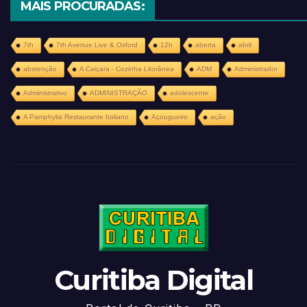
MAIS PROCURADAS:
7th
7th Avenue Live & Oxford
12h
aberta
abril
abstenção
A Caiçara - Cozinha Litorânea
ADM
Administrador
Administrativo
ADMINISTRAÇÃO
adolescente
A Pamphylia Restaurante Italiano
Açougueiro
ação
Curitiba Digital